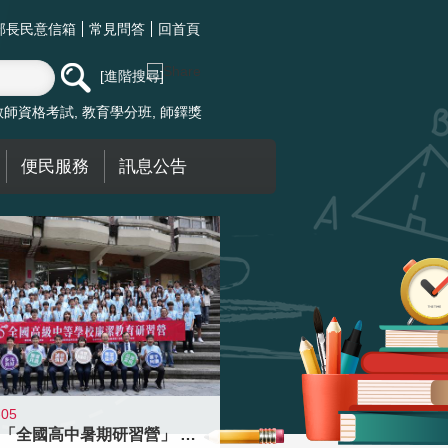
部長民意信箱
常見問答
回首頁
進階搜尋
教師資格考試
教育學分班
師鐸獎
便民服務
訊息公告
-05
國教署「全國高中暑期研習營」 以多