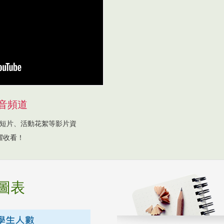
音頻道
短片、活動花絮等影片資
躍收看！
圖表