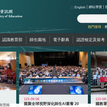
網站導覽
:::
English
熱門搜尋：
認識教育部
師生園地
電子辭典
認證檢定及留考
115-08-06
115-08
匯聚全球視野深化師生AI素養 20
智慧鐵