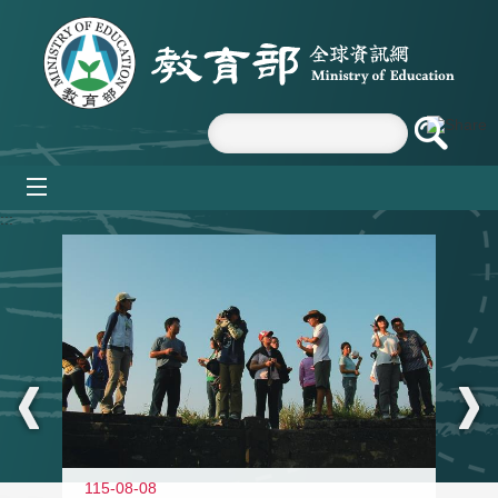
跳到主要內容區塊
mobile_menu
:::
11
115-08-08