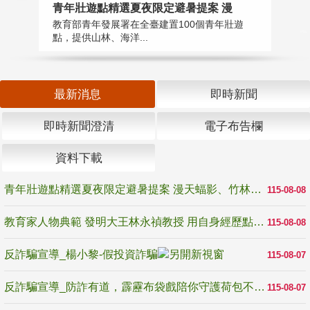
教
青年壯遊點精選夏夜限定避暑提案 漫
在
教育部青年發展署在全臺建置100個青年壯遊
譽
點，提供山林、海洋...
最新消息
即時新聞
即時新聞澄清
電子布告欄
資料下載
青年壯遊點精選夏夜限定避暑提案 漫天蝠影、竹林尋蛙、茶香夜觀 邀青年暮色出發
115-08-08
教育家人物典範 發明大王林永禎教授 用自身經歷點亮學生的路
115-08-08
反詐騙宣導_楊小黎-假投資詐騙
115-08-07
反詐騙宣導_防詐有道，霹靂布袋戲陪你守護荷包不受騙
115-08-07