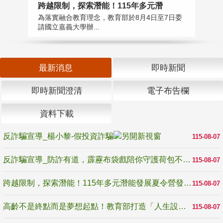
高
跨越限制，探索潛能！115年多元潛
教
為落實融合教育理念，教育部於8月4日至7日委
博
請國立嘉義大學辦...
最新消息
即時新聞
即時新聞澄清
電子布告欄
資料下載
反詐騙宣導_楊小黎-假投資詐騙
115-08-07
反詐騙宣導_防詐有道，霹靂布袋戲陪你守護荷包不受騙
115-08-07
跨越限制，探索潛能！115年多元潛能發展夏令營發掘生命無限可能
115-08-07
高齡不是終點而是夢想起點！教育部打造「人生設計夢工場」 參展第3屆高齡健康產業博覽會
115-08-07