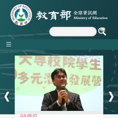
跳到主要內容區塊
mobile_menu
:::
11
115-08-07