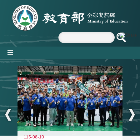
跳到主要內容區塊
mobile_menu
:::
115-08-10
11