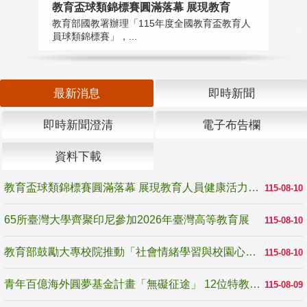
教育盃球類錦標賽圓滿落幕 展現教育
6
教育部國教署辦理「115年度全國教育盃教育人
「
員球類錦標賽」，...
首
最新消息
即時新聞
即時新聞澄清
電子布告欄
資料下載
教育盃球類錦標賽圓滿落幕 展現教育人員健康活力與團隊精神
115-08-10
65所臺灣大學齊聚印尼參加2026年臺灣高等教育展
115-08-10
教育部鼓勵大專校院推動「社會情緒學習與校園心理健康促進計畫」 培育校園「心」韌性
115-08-10
青年百億海外圓夢基金計畫「無礙征途」 12位特教與弱勢青年勇闖西班牙 跨越感官限制見證生命蛻變
115-08-09