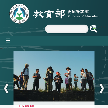
跳到主要內容區塊
mobile_menu
:::
11
115-08-08