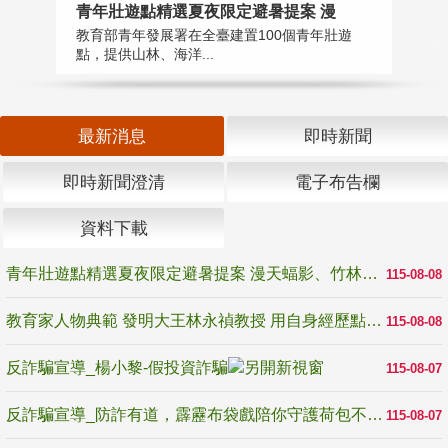
教
青年壯遊點精選夏夜限定避暑提案 漫
在
教育部青年發展署在全臺建置100個青年壯遊
譽
點，提供山林、海洋...
最新消息
即時新聞
即時新聞澄清
電子布告欄
資料下載
青年壯遊點精選夏夜限定避暑提案 漫天蝠影、竹林尋蛙、茶香夜觀 邀青年暮色出發
115-08-08
教育家人物典範 發明大王林永禎教授 用自身經歷點亮學生的路
115-08-08
反詐騙宣導_楊小黎-假投資詐騙
115-08-07
反詐騙宣導_防詐有道，霹靂布袋戲陪你守護荷包不受騙
115-08-07