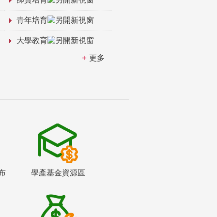
青年培育
大學教育
更多
布
學產基金資源區