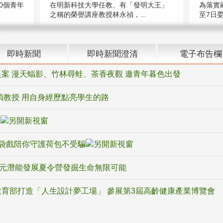
在明新科技大學任教、有「發明大王」
0個青年
為落實
之稱的榮譽講座教授林永禎，...
至7日委
即時新聞
即時新聞澄清
電子布告欄
案 漫天蝠影、竹林尋蛙、茶香夜觀 邀青年暮色出發
禎教授 用自身經歷點亮學生的路
騙
袋戲陪你守護荷包不受騙
多元潛能發展夏令營發掘生命無限可能
育部打造「人生設計夢工場」 參展第3屆高齡健康產業博覽會