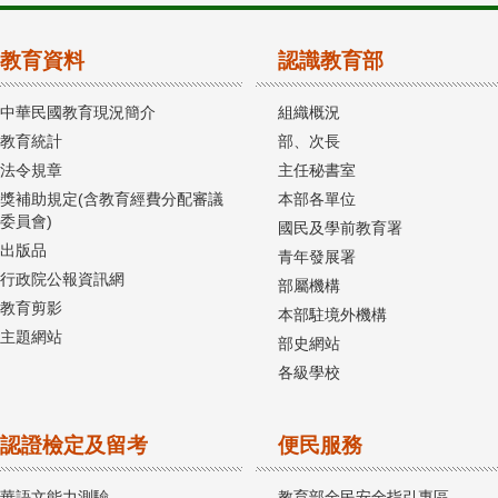
教育資料
認識教育部
中華民國教育現況簡介
組織概況
教育統計
部、次長
法令規章
主任秘書室
獎補助規定(含教育經費分配審議
本部各單位
委員會)
國民及學前教育署
出版品
青年發展署
行政院公報資訊網
部屬機構
教育剪影
本部駐境外機構
主題網站
部史網站
各級學校
認證檢定及留考
便民服務
華語文能力測驗
教育部全民安全指引專區