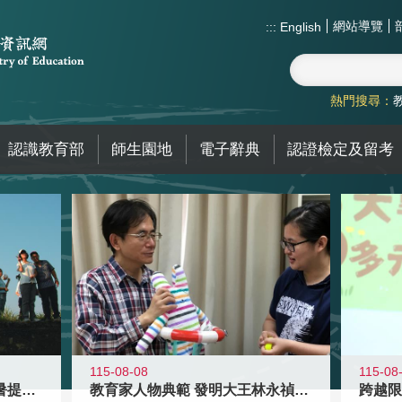
網站導覽
:::
English
熱門搜尋：
認識教育部
師生園地
電子辭典
認證檢定及留考
115-08-08
115-08
教育家人物典範 發明大王林永禎教授
青年壯遊點精選夏夜限定避暑提案 漫