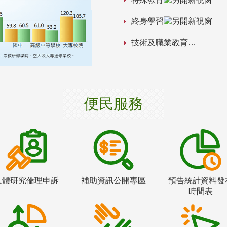
終身學習
技術及職業教育
便民服務
人體研究倫理申訴
補助資訊公開專區
預告統計資料發
時間表