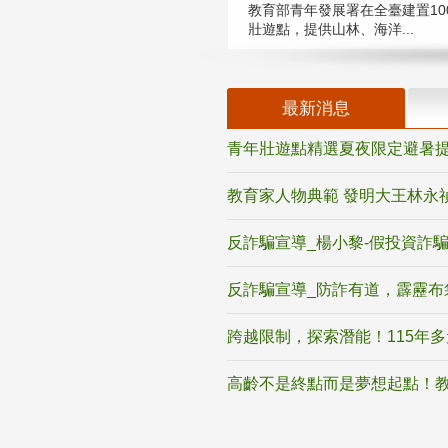
教育部青年發展署在全臺建置10
壯遊點，提供山林、海洋...
最新消息
青年壯遊點精選夏夜限定避暑提
教育家人物典範 發明大王林永
反詐騙宣導_楊小黎-假投資詐
反詐騙宣導_防詐有道，霹靂布
跨越限制，探索潛能！115年
高齡不是終點而是夢想起點！教