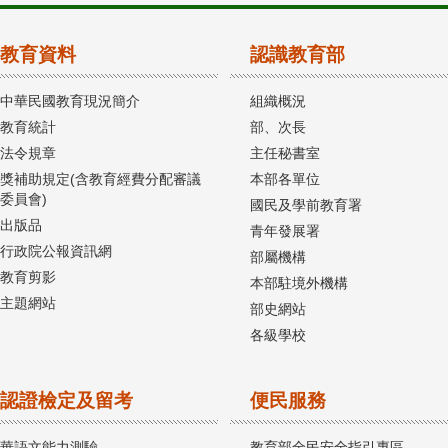
教育資料
認識教育部
中華民國教育現況簡介
組織概況
教育統計
部、次長
法令規章
主任秘書室
獎補助規定(含教育經費分配審議
本部各單位
委員會)
國民及學前教育署
出版品
青年發展署
行政院公報資訊網
部屬機構
教育剪影
本部駐境外機構
主題網站
部史網站
各級學校
認證檢定及留考
便民服務
華語文能力測驗
教育部全民安全指引專區