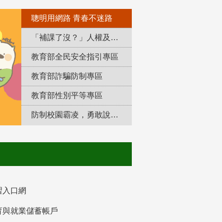
聰明用網路 青春不迷路
「補課了沒？」人權及轉型正義教育專區
教育部全民安全指引專區
教育部詐騙防制專區
教育部性別平等專區
防制校園霸凌，勇敢說出來！
習入口網
育與就業儲蓄帳戶