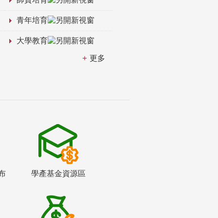
青年培育
大學教育
更多
布
學產基金資源區