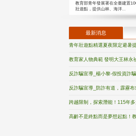
教育部青年發展署在全臺建置10
壯遊點，提供山林、海洋...
最新消息
青年壯遊點精選夏夜限定避暑提
教育家人物典範 發明大王林永
反詐騙宣導_楊小黎-假投資詐
反詐騙宣導_防詐有道，霹靂布
跨越限制，探索潛能！115年
高齡不是終點而是夢想起點！教