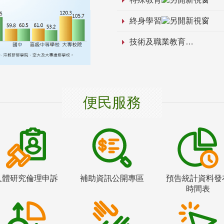
終身學習
技術及職業教育
便民服務
人體研究倫理申訴
補助資訊公開專區
預告統計資料發
時間表