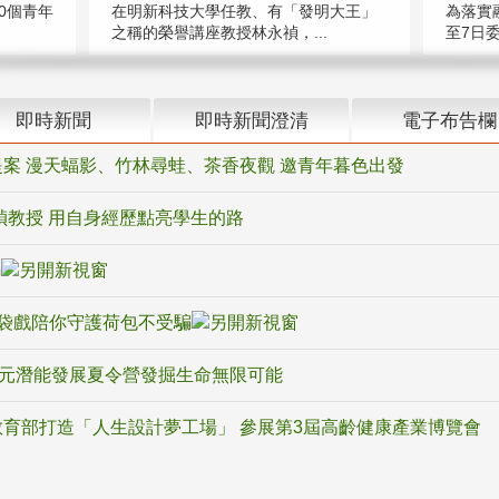
在明新科技大學任教、有「發明大王」
0個青年
為落實
之稱的榮譽講座教授林永禎，...
至7日委
即時新聞
即時新聞澄清
電子布告欄
案 漫天蝠影、竹林尋蛙、茶香夜觀 邀青年暮色出發
禎教授 用自身經歷點亮學生的路
騙
袋戲陪你守護荷包不受騙
多元潛能發展夏令營發掘生命無限可能
育部打造「人生設計夢工場」 參展第3屆高齡健康產業博覽會