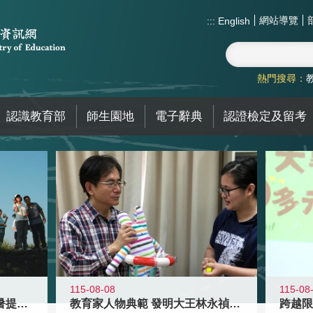
網站導覽
:::
English
熱門搜尋：
認識教育部
師生園地
電子辭典
認證檢定及留考
115-08-08
115-08
教育家人物典範 發明大王林永禎教授
青年壯遊點精選夏夜限定避暑提案 漫