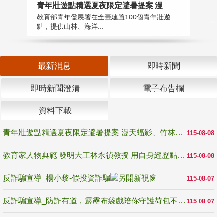
教
青年壯遊點精選夏夜限定避暑提案 漫
在
教育部青年發展署在全臺建置100個青年壯遊
譽
點，提供山林、海洋...
最新消息
即時新聞
即時新聞澄清
電子布告欄
資料下載
青年壯遊點精選夏夜限定避暑提案 漫天蝠影、竹林尋蛙、茶香夜觀 邀青年暮色出發
115-08-08
教育家人物典範 發明大王林永禎教授 用自身經歷點亮學生的路
115-08-08
反詐騙宣導_楊小黎-假投資詐騙
115-08-07
反詐騙宣導_防詐有道，霹靂布袋戲陪你守護荷包不受騙
115-08-07