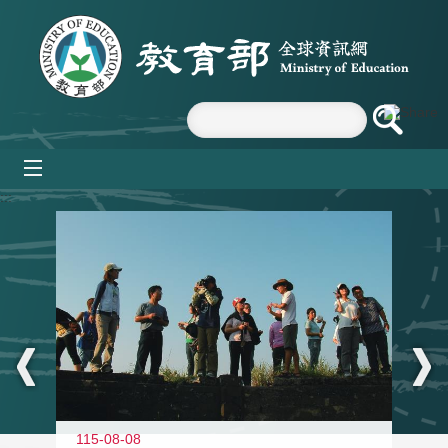
跳到主要內容區塊
mobile_menu
:::
11
115-08-08