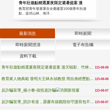
教
青年壯遊點精選夏夜限定避暑提案 漫
在
教育部青年發展署在全臺建置100個青年壯遊
譽
點，提供山林、海洋...
最新消息
即時新聞
即時新聞澄清
電子布告欄
資料下載
青年壯遊點精選夏夜限定避暑提案 漫天蝠影、竹林尋蛙、茶香夜觀 邀青年暮色出發
115-08-08
教育家人物典範 發明大王林永禎教授 用自身經歷點亮學生的路
115-08-08
反詐騙宣導_楊小黎-假投資詐騙
115-08-07
反詐騙宣導_防詐有道，霹靂布袋戲陪你守護荷包不受騙
115-08-07