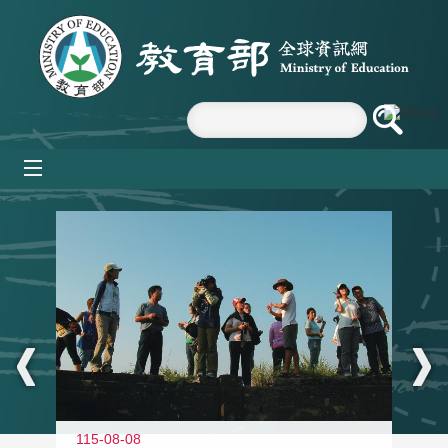
跳到主要內容區塊
mobile_menu
:::
11
115-08-08