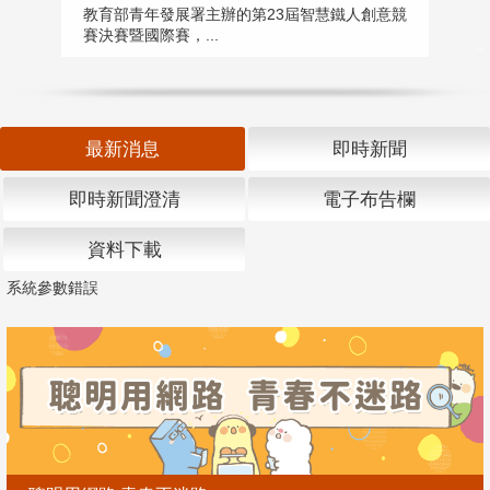
匯
教育部青年發展署主辦的第23屆智慧鐵人創意競
賽決賽暨國際賽，...
教
「
最新消息
即時新聞
即時新聞澄清
電子布告欄
資料下載
系統參數錯誤