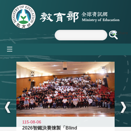
跳到主要內容區塊
mobile_menu
:::
115-08-06
2026智鐵決賽煉製「Blind
11