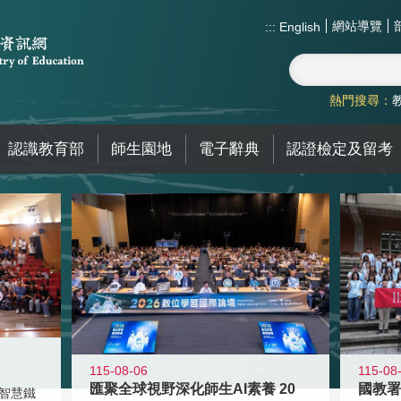
網站導覽
:::
English
熱門搜尋：
認識教育部
師生園地
電子辭典
認證檢定及留考
115-08-06
115-08
匯聚全球視野深化師生AI素養 20
智慧鐵