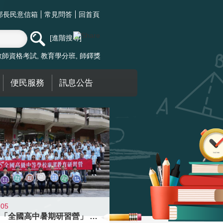
部長民意信箱
常見問答
回首頁
進階搜尋
教師資格考試
教育學分班
師鐸獎
便民服務
訊息公告
-05
國教署「全國高中暑期研習營」 以多