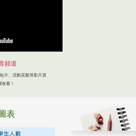
音頻道
短片、活動花絮等影片資
躍收看！
圖表