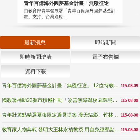
青年百億海外圓夢基金計畫「無礙征途
國
由教育部青年發展署「青年百億海外圓夢基金計
無
畫」支持、台灣適應...
是
最新消息
即時新聞
即時新聞澄清
電子布告欄
資料下載
青年百億海外圓夢基金計畫「無礙征途」 12位特教與弱勢青年勇闖西班牙 跨越感官限制見證生命蛻變
115-08-09
國教署補助22縣市積極推動「改善無障礙校園環境計畫」 打造友善、安全、無礙學習空間
115-08-09
青年壯遊點精選夏夜限定避暑提案 漫天蝠影、竹林尋蛙、茶香夜觀 邀青年暮色出發
115-08-08
教育家人物典範 發明大王林永禎教授 用自身經歷點亮學生的路
115-08-08