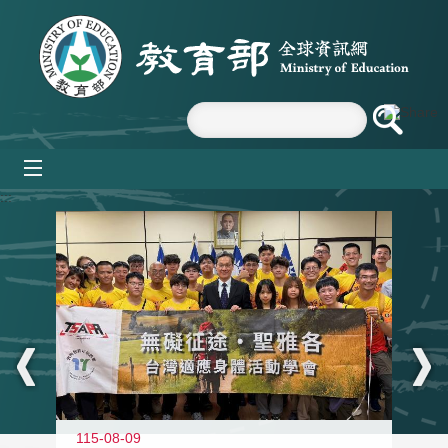
跳到主要內容區塊
mobile_menu
:::
115-08-09
11