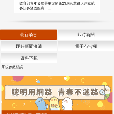
匯
教育部青年發展署主辦的第23屆智慧鐵人創意競
賽決賽暨國際賽，...
教
「
最新消息
即時新聞
即時新聞澄清
電子布告欄
資料下載
系統參數錯誤