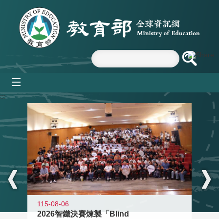
跳到主要內容區塊
mobile_menu
:::
115-08-06
2026智鐵決賽煉製「Blind
11