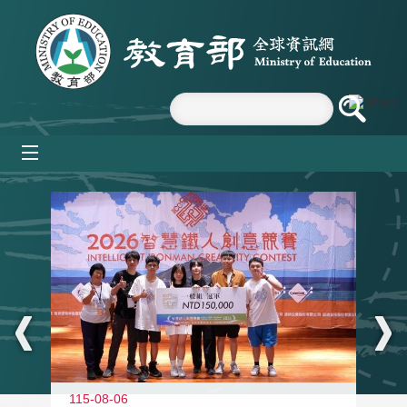
跳到主要內容區塊
mobile_menu
:::
115-08-06
11