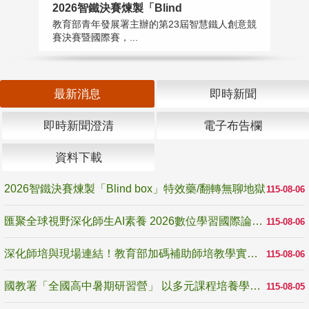
2026智鐵決賽煉製「Blind
匯
教育部青年發展署主辦的第23屆智慧鐵人創意競
教
賽決賽暨國際賽，...
「
最新消息
即時新聞
即時新聞澄清
電子布告欄
資料下載
2026智鐵決賽煉製「Blind box」特效藥/翻轉無聊地獄
115-08-06
匯聚全球視野深化師生AI素養 2026數位學習國際論壇高雄登場
115-08-06
深化師培與現場連結！教育部加碼補助師培教學實踐研究 10月師培國際研討會交流教學實踐經驗
115-08-06
國教署「全國高中暑期研習營」 以多元課程培養學生瞭解誠信專業與倫理價值
115-08-05