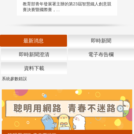
匯
教育部青年發展署主辦的第23屆智慧鐵人創意競
賽決賽暨國際賽，...
教
「
最新消息
即時新聞
即時新聞澄清
電子布告欄
資料下載
系統參數錯誤