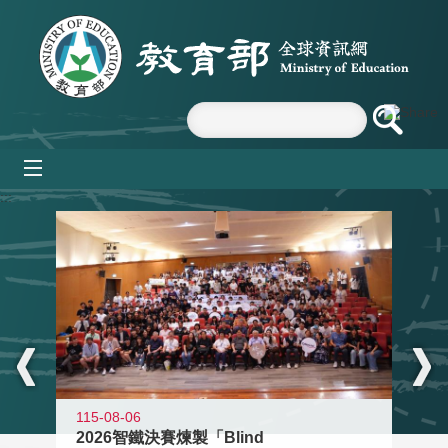
跳到主要內容區塊
mobile_menu
:::
115-08-06
2026智鐵決賽煉製「Blind
11