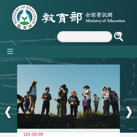
跳到主要內容區塊
mobile_menu
:::
11
115-08-08