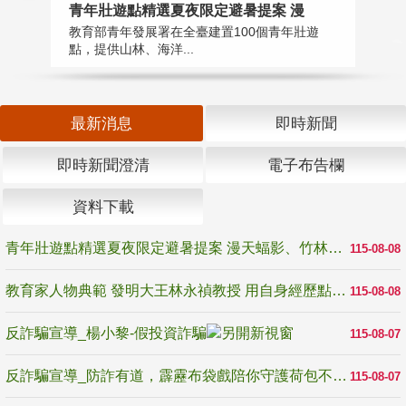
教
青年壯遊點精選夏夜限定避暑提案 漫
在
教育部青年發展署在全臺建置100個青年壯遊
譽
點，提供山林、海洋...
最新消息
即時新聞
即時新聞澄清
電子布告欄
資料下載
青年壯遊點精選夏夜限定避暑提案 漫天蝠影、竹林尋蛙、茶香夜觀 邀青年暮色出發
115-08-08
教育家人物典範 發明大王林永禎教授 用自身經歷點亮學生的路
115-08-08
反詐騙宣導_楊小黎-假投資詐騙
115-08-07
反詐騙宣導_防詐有道，霹靂布袋戲陪你守護荷包不受騙
115-08-07