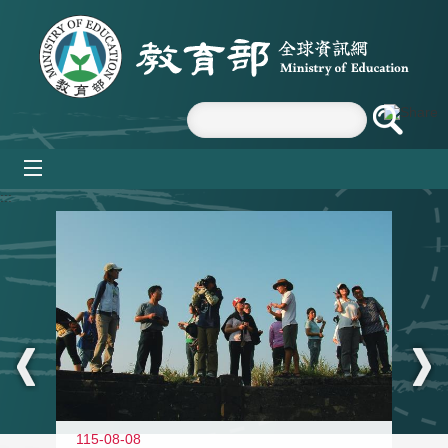
跳到主要內容區塊
mobile_menu
:::
11
115-08-08