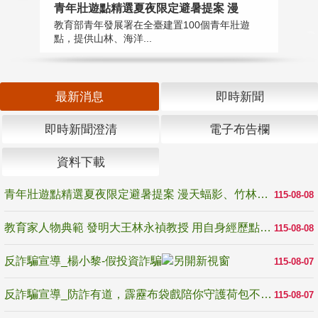
教
青年壯遊點精選夏夜限定避暑提案 漫
在
教育部青年發展署在全臺建置100個青年壯遊
譽
點，提供山林、海洋...
最新消息
即時新聞
即時新聞澄清
電子布告欄
資料下載
青年壯遊點精選夏夜限定避暑提案 漫天蝠影、竹林尋蛙、茶香夜觀 邀青年暮色出發
115-08-08
教育家人物典範 發明大王林永禎教授 用自身經歷點亮學生的路
115-08-08
反詐騙宣導_楊小黎-假投資詐騙
115-08-07
反詐騙宣導_防詐有道，霹靂布袋戲陪你守護荷包不受騙
115-08-07