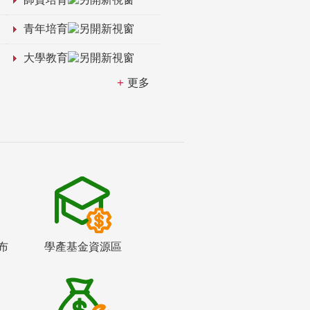
青年培育
大學教育
更多
布
學產基金資源區