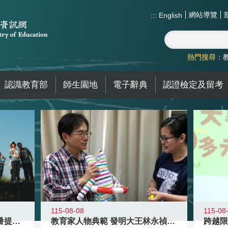
網站導覽
:::
English
熱門搜尋：
認識教育部
師生園地
電子辭典
認證檢定及留考
115-08-08
115-08
教育家人物典範 發明大王林永禎教授
青年壯遊點精選夏夜限定避暑提案 漫