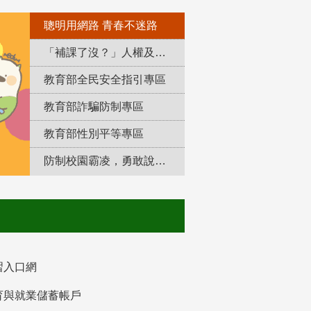
聰明用網路 青春不迷路
「補課了沒？」人權及轉型正義教育專區
教育部全民安全指引專區
教育部詐騙防制專區
教育部性別平等專區
防制校園霸凌，勇敢說出來！
習入口網
育與就業儲蓄帳戶