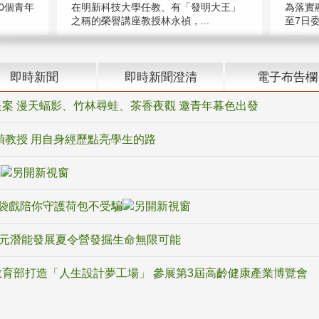
在明新科技大學任教、有「發明大王」
0個青年
為落實
之稱的榮譽講座教授林永禎，...
至7日委
即時新聞
即時新聞澄清
電子布告欄
案 漫天蝠影、竹林尋蛙、茶香夜觀 邀青年暮色出發
禎教授 用自身經歷點亮學生的路
騙
袋戲陪你守護荷包不受騙
多元潛能發展夏令營發掘生命無限可能
育部打造「人生設計夢工場」 參展第3屆高齡健康產業博覽會