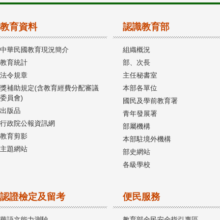
教育資料
認識教育部
中華民國教育現況簡介
組織概況
教育統計
部、次長
法令規章
主任秘書室
獎補助規定(含教育經費分配審議
本部各單位
委員會)
國民及學前教育署
出版品
青年發展署
行政院公報資訊網
部屬機構
教育剪影
本部駐境外機構
主題網站
部史網站
各級學校
認證檢定及留考
便民服務
華語文能力測驗
教育部全民安全指引專區