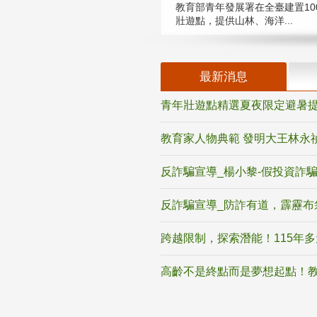
教育部青年發展署在全臺建置10
壯遊點，提供山林、海洋...
最新消息
青年壯遊點精選夏夜限定避暑提
教育家人物典範 發明大王林永
反詐騙宣導_楊小黎-假投資詐
反詐騙宣導_防詐有道，霹靂布
跨越限制，探索潛能！115年
高齡不是終點而是夢想起點！教