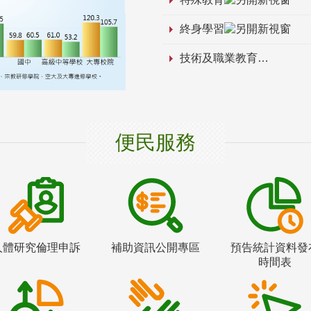
終身學習
技術及職業教育
便民服務
人體研究倫理申訴
補助資訊公開專區
預告統計資料發
時間表