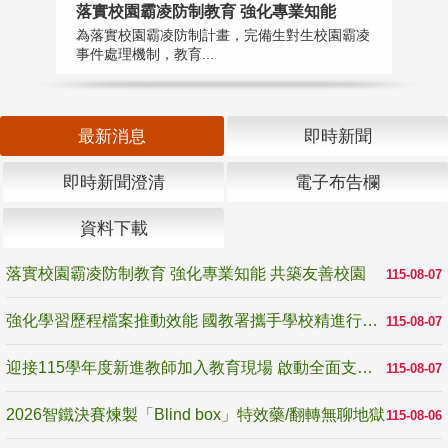
落實校園霸凌防制教育 強化專業知能
迎
為落實校園霸凌防制計畫，完備生對生校園霸凌
1
事件處理機制，教育...
數
最新消息
即時新聞
即時新聞澄清
電子布告欄
資料下載
落實校園霸凌防制教育 強化專業知能 共築友善校園
115-08-07
強化學習歷程檔案推動效能 國教署攜手學校精進行政與教學支持
115-08-07
迎接115學年度新進教師加入教育現場 啟動全面支持陪伴
115-08-07
2026智鐵決賽煉製「Blind box」特效藥/翻轉無聊地獄
115-08-06