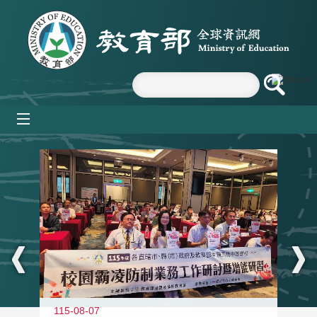
跳到主要內容區塊
mobile_menu
:::
115-08-07
11