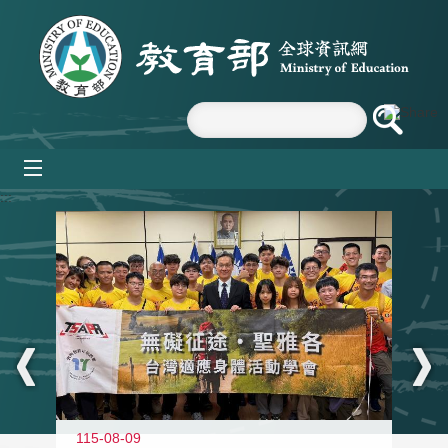
跳到主要內容區塊
mobile_menu
:::
115-08-09
11