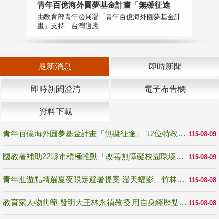
青年百億海外圓夢基金計畫「無礙征途
國
由教育部青年發展署「青年百億海外圓夢基金計
無
畫」支持、台灣適應...
是
最新消息
即時新聞
即時新聞澄清
電子布告欄
資料下載
青年百億海外圓夢基金計畫「無礙征途」 12位特教與弱勢青年勇闖西班牙 跨越感官限制見證生命蛻變
115-08-09
國教署補助22縣市積極推動「改善無障礙校園環境計畫」 打造友善、安全、無礙學習空間
115-08-09
青年壯遊點精選夏夜限定避暑提案 漫天蝠影、竹林尋蛙、茶香夜觀 邀青年暮色出發
115-08-08
教育家人物典範 發明大王林永禎教授 用自身經歷點亮學生的路
115-08-08