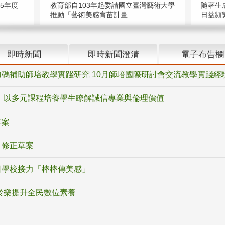
5年度
教育部自103年起委請國立臺灣藝術大學
隨著生
推動「藝術美感育苗計畫...
日益頻繁
即時新聞
即時新聞澄清
電子布告欄
碼補助師培教學實踐研究 10月師培國際研討會交流教學實踐經
 以多元課程培養學生瞭解誠信專業與倫理價值
草案
》修正草案
日學校接力「棒棒傳美感」
於樂提升全民數位素養