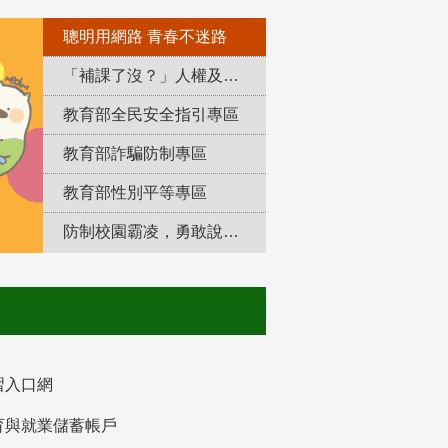
聰明用網路 青春不迷路
「補課了沒？」人權及轉型正義教育專區
教育部全民安全指引專區
教育部詐騙防制專區
教育部性別平等專區
防制校園霸凌，勇敢說出來！
習入口網
育與就業儲蓄帳戶