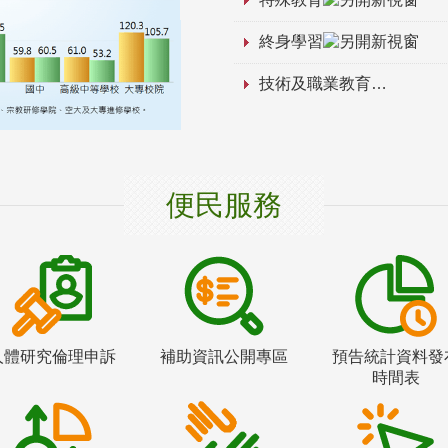
終身學習
技術及職業教育
便民服務
人體研究倫理申訴
補助資訊公開專區
預告統計資料發
時間表