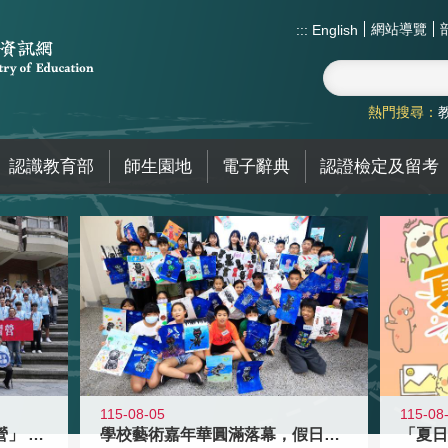
網站導覽
:::
English
熱門搜尋：
認識教育部
師生園地
電子辭典
認證檢定及留考
115-08-05
115-08
國教署「全國高中暑期研習營」 以多
學校藝術嘉年華圓滿落幕，假日學校接