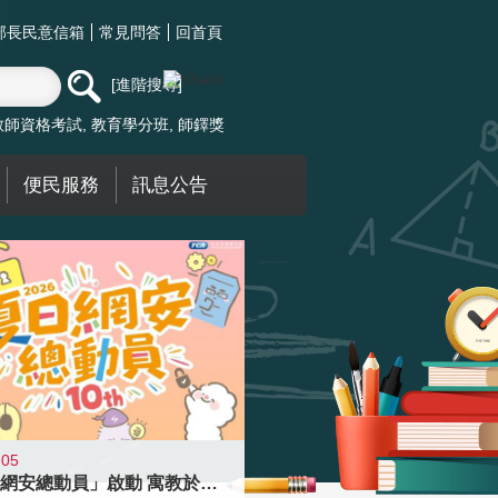
部長民意信箱
常見問答
回首頁
進階搜尋
教師資格考試
教育學分班
師鐸獎
便民服務
訊息公告
-05
「夏日網安總動員」啟動 寓教於樂提