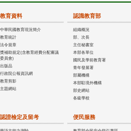
教育資料
認識教育部
中華民國教育現況簡介
組織概況
教育統計
部、次長
法令規章
主任秘書室
獎補助規定(含教育經費分配審議
本部各單位
委員會)
國民及學前教育署
出版品
青年發展署
行政院公報資訊網
部屬機構
教育剪影
本部駐境外機構
主題網站
部史網站
各級學校
認證檢定及留考
便民服務
華語文能力測驗
教育部全民安全指引專區