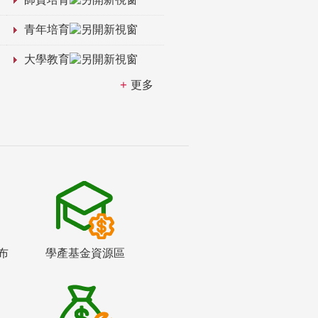
青年培育
大學教育
更多
布
學產基金資源區