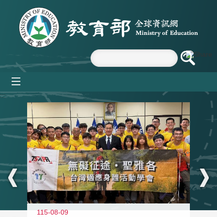
跳到主要內容區塊
mobile_menu
:::
115-08-09
11