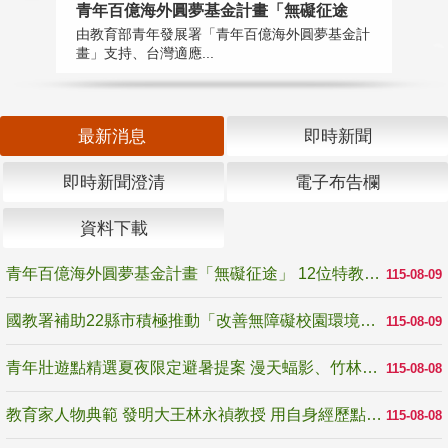
青年百億海外圓夢基金計畫「無礙征途
國
由教育部青年發展署「青年百億海外圓夢基金計
無
畫」支持、台灣適應...
是
最新消息
即時新聞
即時新聞澄清
電子布告欄
資料下載
青年百億海外圓夢基金計畫「無礙征途」 12位特教與弱勢青年勇闖西班牙 跨越感官限制見證生命蛻變
115-08-09
國教署補助22縣市積極推動「改善無障礙校園環境計畫」 打造友善、安全、無礙學習空間
115-08-09
青年壯遊點精選夏夜限定避暑提案 漫天蝠影、竹林尋蛙、茶香夜觀 邀青年暮色出發
115-08-08
教育家人物典範 發明大王林永禎教授 用自身經歷點亮學生的路
115-08-08