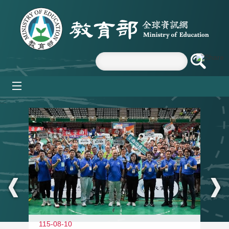
跳到主要內容區塊
mobile_menu
:::
115-08-10
11