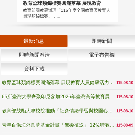
教育盃球類錦標賽圓滿落幕 展現教育
6
教育部國教署辦理「115年度全國教育盃教育人
「
員球類錦標賽」，...
首
最新消息
即時新聞
即時新聞澄清
電子布告欄
資料下載
教育盃球類錦標賽圓滿落幕 展現教育人員健康活力與團隊精神
115-08-10
65所臺灣大學齊聚印尼參加2026年臺灣高等教育展
115-08-10
教育部鼓勵大專校院推動「社會情緒學習與校園心理健康促進計畫」 培育校園「心」韌性
115-08-10
青年百億海外圓夢基金計畫「無礙征途」 12位特教與弱勢青年勇闖西班牙 跨越感官限制見證生命蛻變
115-08-09