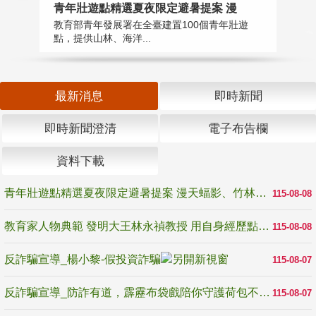
教
青年壯遊點精選夏夜限定避暑提案 漫
在
教育部青年發展署在全臺建置100個青年壯遊
譽
點，提供山林、海洋...
最新消息
即時新聞
即時新聞澄清
電子布告欄
資料下載
青年壯遊點精選夏夜限定避暑提案 漫天蝠影、竹林尋蛙、茶香夜觀 邀青年暮色出發
115-08-08
教育家人物典範 發明大王林永禎教授 用自身經歷點亮學生的路
115-08-08
反詐騙宣導_楊小黎-假投資詐騙
115-08-07
反詐騙宣導_防詐有道，霹靂布袋戲陪你守護荷包不受騙
115-08-07