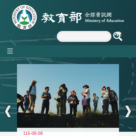
跳到主要內容區塊
mobile_menu
:::
11
115-08-08