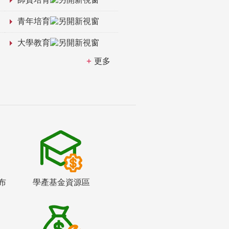
青年培育
大學教育
更多
布
學產基金資源區