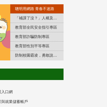
聰明用網路 青春不迷路
「補課了沒？」人權及轉型正義教育專區
教育部全民安全指引專區
教育部詐騙防制專區
教育部性別平等專區
防制校園霸凌，勇敢說出來！
習入口網
育與就業儲蓄帳戶