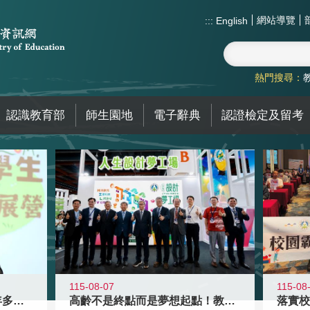
網站導覽
:::
English
熱門搜尋：
認識教育部
師生園地
電子辭典
認證檢定及留考
115-08-07
115-08
高齡不是終點而是夢想起點！教育部打
跨越限制，探索潛能！115年多元潛