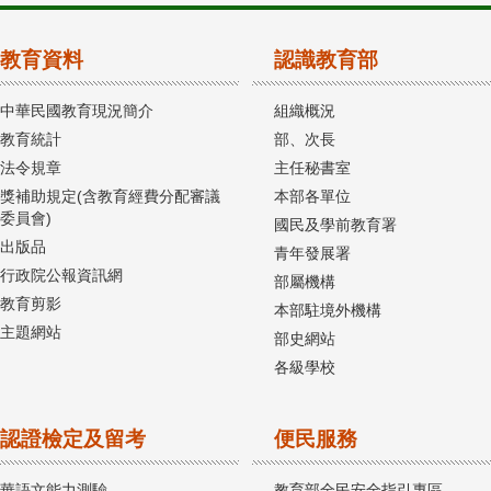
教育資料
認識教育部
中華民國教育現況簡介
組織概況
教育統計
部、次長
法令規章
主任秘書室
獎補助規定(含教育經費分配審議
本部各單位
委員會)
國民及學前教育署
出版品
青年發展署
行政院公報資訊網
部屬機構
教育剪影
本部駐境外機構
主題網站
部史網站
各級學校
認證檢定及留考
便民服務
華語文能力測驗
教育部全民安全指引專區