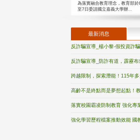
為落實融合教育理念，教育部於8
至7日委請國立嘉義大學辦...
最新消息
反詐騙宣導_楊小黎-假投資詐
反詐騙宣導_防詐有道，霹靂布
跨越限制，探索潛能！115年
高齡不是終點而是夢想起點！教
落實校園霸凌防制教育 強化專
強化學習歷程檔案推動效能 國