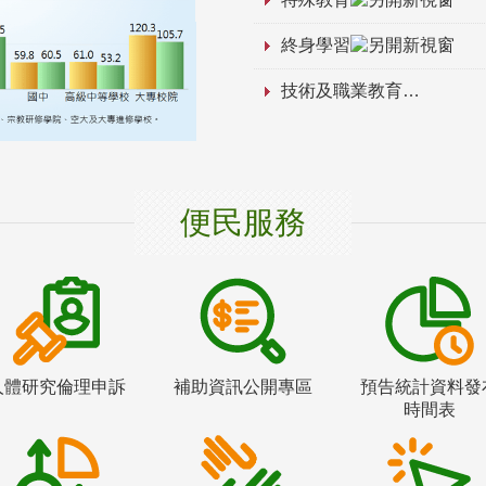
終身學習
技術及職業教育
便民服務
人體研究倫理申訴
補助資訊公開專區
預告統計資料發
時間表