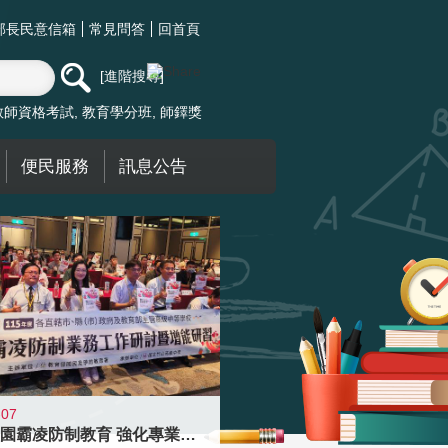
部長民意信箱
常見問答
回首頁
進階搜尋
教師資格考試
教育學分班
師鐸獎
便民服務
訊息公告
-07
落實校園霸凌防制教育 強化專業知能