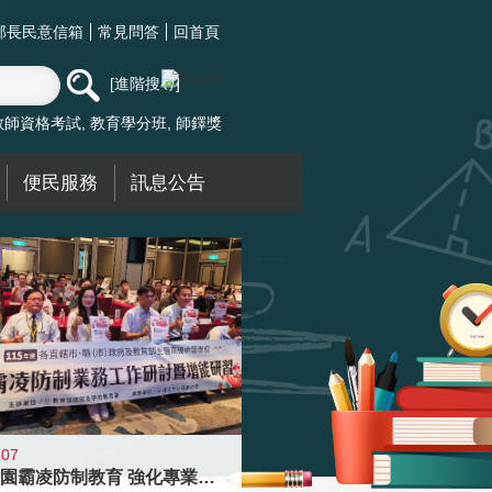
部長民意信箱
常見問答
回首頁
進階搜尋
教師資格考試
教育學分班
師鐸獎
便民服務
訊息公告
-07
落實校園霸凌防制教育 強化專業知能