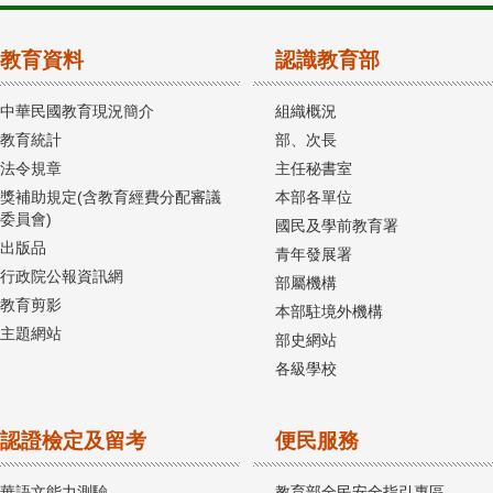
教育資料
認識教育部
中華民國教育現況簡介
組織概況
教育統計
部、次長
法令規章
主任秘書室
獎補助規定(含教育經費分配審議
本部各單位
委員會)
國民及學前教育署
出版品
青年發展署
行政院公報資訊網
部屬機構
教育剪影
本部駐境外機構
主題網站
部史網站
各級學校
認證檢定及留考
便民服務
華語文能力測驗
教育部全民安全指引專區