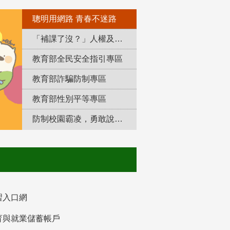
聰明用網路 青春不迷路
「補課了沒？」人權及轉型正義教育專區
教育部全民安全指引專區
教育部詐騙防制專區
教育部性別平等專區
防制校園霸凌，勇敢說出來！
習入口網
育與就業儲蓄帳戶