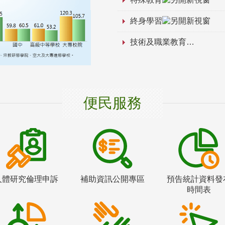
終身學習
技術及職業教育
便民服務
人體研究倫理申訴
補助資訊公開專區
預告統計資料發
時間表