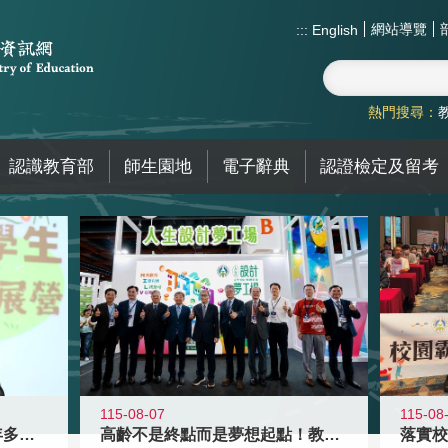
網站導覽
:::
English
熱門搜尋：
認識教育部
師生園地
電子辭典
認證檢定及留考
115-08-07
115-08
高齡不是終點而是夢想起點！教育部打
跨越限制，探索潛能！115年多元潛