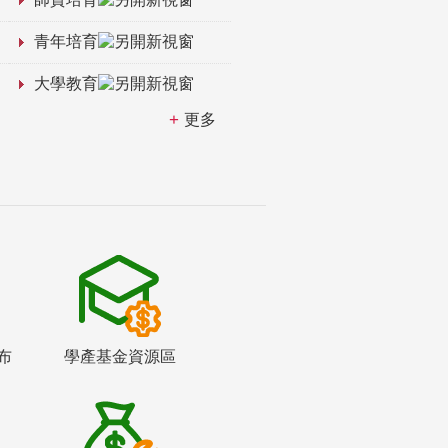
青年培育
大學教育
更多
布
學產基金資源區