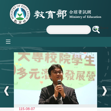
跳到主要內容區塊
mobile_menu
:::
11
115-08-07