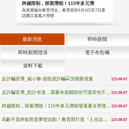
高
跨越限制，探索潛能！115年多元潛
教
為落實融合教育理念，教育部於8月4日至7日委
博
請國立嘉義大學辦...
最新消息
即時新聞
即時新聞澄清
電子布告欄
資料下載
反詐騙宣導_楊小黎-假投資詐騙
115-08-07
反詐騙宣導_防詐有道，霹靂布袋戲陪你守護荷包不受騙
115-08-07
跨越限制，探索潛能！115年多元潛能發展夏令營發掘生命無限可能
115-08-07
高齡不是終點而是夢想起點！教育部打造「人生設計夢工場」 參展第3屆高齡健康產業博覽會
115-08-07