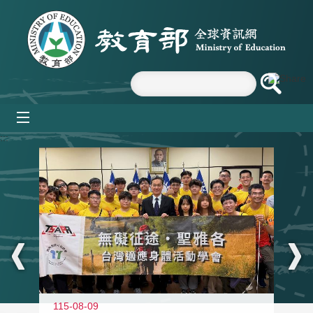
跳到主要內容區塊
mobile_menu
:::
115-08-09
11