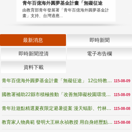
青年百億海外圓夢基金計畫「無礙征途
國
由教育部青年發展署「青年百億海外圓夢基金計
無
畫」支持、台灣適應...
是
最新消息
即時新聞
即時新聞澄清
電子布告欄
資料下載
青年百億海外圓夢基金計畫「無礙征途」 12位特教與弱勢青年勇闖西班牙 跨越感官限制見證生命蛻變
115-08-09
國教署補助22縣市積極推動「改善無障礙校園環境計畫」 打造友善、安全、無礙學習空間
115-08-09
青年壯遊點精選夏夜限定避暑提案 漫天蝠影、竹林尋蛙、茶香夜觀 邀青年暮色出發
115-08-08
教育家人物典範 發明大王林永禎教授 用自身經歷點亮學生的路
115-08-08