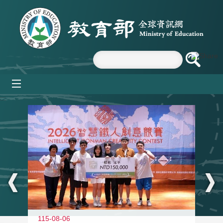
跳到主要內容區塊
mobile_menu
:::
115-08-06
11