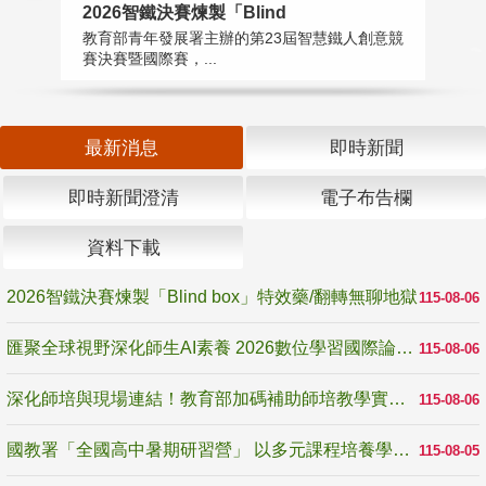
2026智鐵決賽煉製「Blind
匯
教育部青年發展署主辦的第23屆智慧鐵人創意競
教
賽決賽暨國際賽，...
「
最新消息
即時新聞
即時新聞澄清
電子布告欄
資料下載
2026智鐵決賽煉製「Blind box」特效藥/翻轉無聊地獄
115-08-06
匯聚全球視野深化師生AI素養 2026數位學習國際論壇高雄登場
115-08-06
深化師培與現場連結！教育部加碼補助師培教學實踐研究 10月師培國際研討會交流教學實踐經驗
115-08-06
國教署「全國高中暑期研習營」 以多元課程培養學生瞭解誠信專業與倫理價值
115-08-05