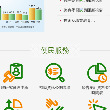
終身學習
技術及職業教育
便民服務
人體研究倫理申訴
補助資訊公開專區
預告統計資料發
時間表