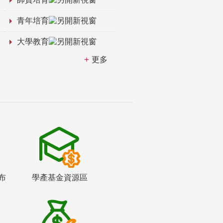
青年培育
大學教育
更多
布
學產基金資源區