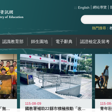
網站導覽
:::
English
熱門搜尋：
認識教育部
師生園地
電子辭典
認證檢定及留考
115-08-09
115-08
青年百億海外圓夢基金計畫「無礙征途
國教署補助22縣市積極推動「改善無