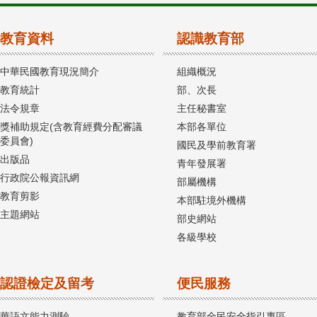
教育資料
認識教育部
中華民國教育現況簡介
組織概況
教育統計
部、次長
法令規章
主任秘書室
獎補助規定(含教育經費分配審議
本部各單位
委員會)
國民及學前教育署
出版品
青年發展署
行政院公報資訊網
部屬機構
教育剪影
本部駐境外機構
主題網站
部史網站
各級學校
認證檢定及留考
便民服務
華語文能力測驗
教育部全民安全指引專區