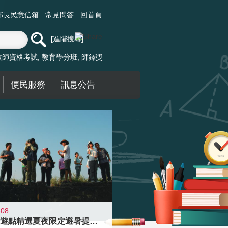
部長民意信箱
常見問答
回首頁
進階搜尋
教師資格考試
教育學分班
師鐸獎
便民服務
訊息公告
-08
青年壯遊點精選夏夜限定避暑提案 漫