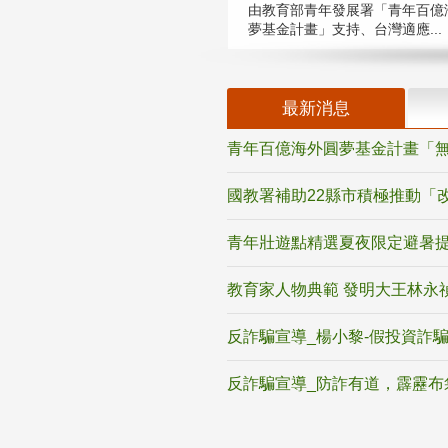
由教育部青年發展署「青年百億
夢基金計畫」支持、台灣適應...
最新消息
青年百億海外圓夢基金計畫「無
國教署補助22縣市積極推動「
青年壯遊點精選夏夜限定避暑提
教育家人物典範 發明大王林永
反詐騙宣導_楊小黎-假投資詐
反詐騙宣導_防詐有道，霹靂布