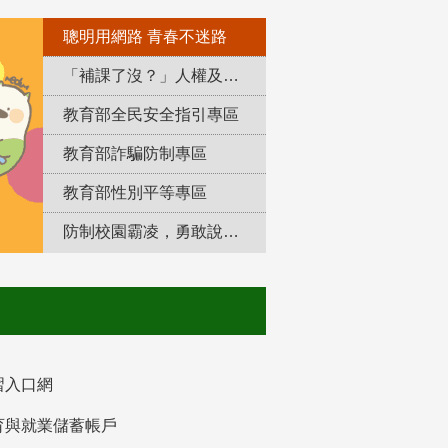
聰明用網路 青春不迷路
「補課了沒？」人權及轉型正義教育專區
教育部全民安全指引專區
教育部詐騙防制專區
教育部性別平等專區
防制校園霸凌，勇敢說出來！
習入口網
育與就業儲蓄帳戶