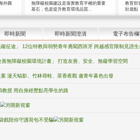
海外圓
無障礙校園建設是落實教育平權的重要
教育部
基石，也是提升教育環境品質...
壯遊點，
即時新聞
即時新聞澄清
電子布告欄
礙征途」 12位特教與弱勢青年勇闖西班牙 跨越感官限制見證生
改善無障礙校園環境計畫」 打造友善、安全、無礙學習空間
案 漫天蝠影、竹林尋蛙、茶香夜觀 邀青年暮色出發
禎教授 用自身經歷點亮學生的路
騙
袋戲陪你守護荷包不受騙