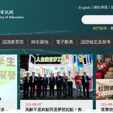
網站導覽
:::
English
熱門搜尋：
認識教育部
師生園地
電子辭典
認證檢定及留考
115-08-07
115-08
高齡不是終點而是夢想起點！教育部打
跨越限制，探索潛能！115年多元潛