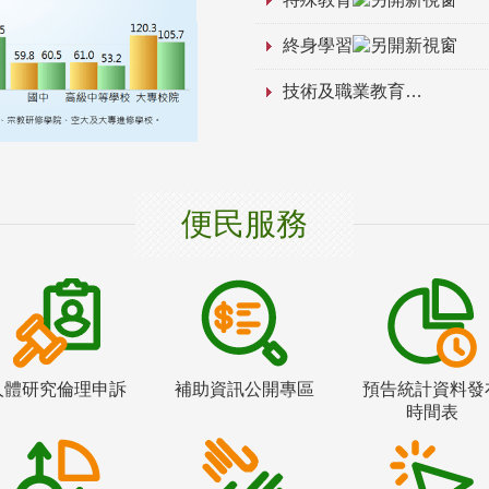
終身學習
技術及職業教育
便民服務
人體研究倫理申訴
補助資訊公開專區
預告統計資料發
時間表