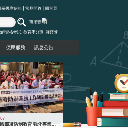
部長民意信箱
常見問答
回首頁
進階搜尋
教師資格考試
教育學分班
師鐸獎
便民服務
訊息公告
-07
落實校園霸凌防制教育 強化專業知能