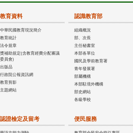
教育資料
認識教育部
中華民國教育現況簡介
組織概況
教育統計
部、次長
法令規章
主任秘書室
獎補助規定(含教育經費分配審議
本部各單位
委員會)
國民及學前教育署
出版品
青年發展署
行政院公報資訊網
部屬機構
教育剪影
本部駐境外機構
主題網站
部史網站
各級學校
認證檢定及留考
便民服務
華語文能力測驗
教育部全民安全指引專區