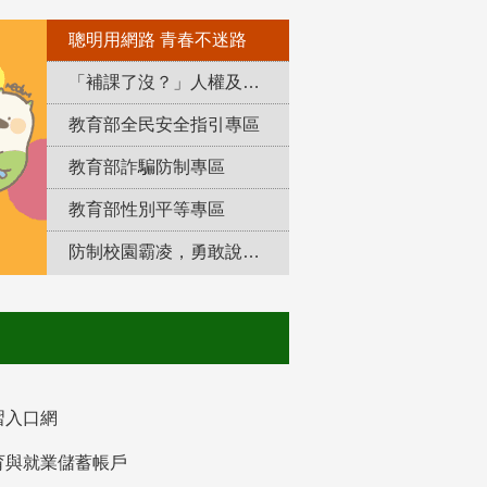
聰明用網路 青春不迷路
「補課了沒？」人權及轉型正義教育專區
教育部全民安全指引專區
教育部詐騙防制專區
教育部性別平等專區
防制校園霸凌，勇敢說出來！
習入口網
育與就業儲蓄帳戶