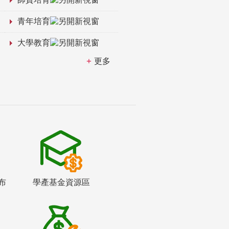
青年培育
大學教育
更多
布
學產基金資源區