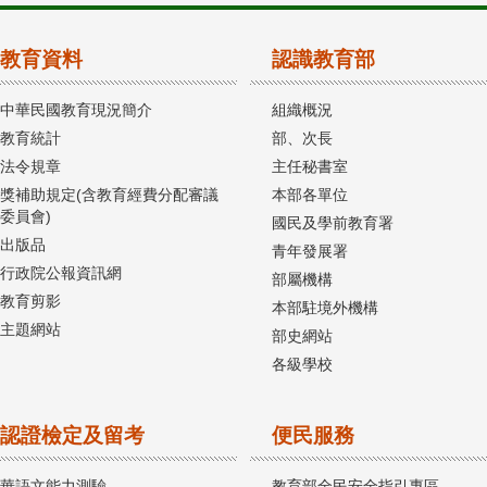
教育資料
認識教育部
中華民國教育現況簡介
組織概況
教育統計
部、次長
法令規章
主任秘書室
獎補助規定(含教育經費分配審議
本部各單位
委員會)
國民及學前教育署
出版品
青年發展署
行政院公報資訊網
部屬機構
教育剪影
本部駐境外機構
主題網站
部史網站
各級學校
認證檢定及留考
便民服務
華語文能力測驗
教育部全民安全指引專區