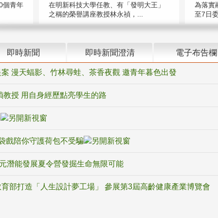
在明新科技大學任教、有「發明大王」
0個青年
為落實
之稱的榮譽講座教授林永禎，...
至7日委
即時新聞
即時新聞澄清
電子布告欄
案 漫天蝠影、竹林尋蛙、茶香夜觀 邀青年暮色出發
禎教授 用自身經歷點亮學生的路
騙
袋戲陪你守護荷包不受騙
多元潛能發展夏令營發掘生命無限可能
育部打造「人生設計夢工場」 參展第3屆高齡健康產業博覽會