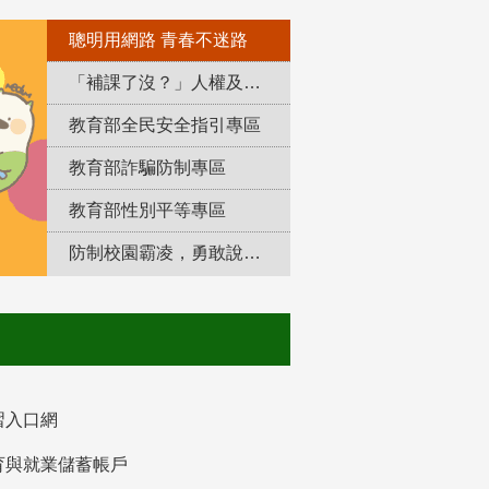
聰明用網路 青春不迷路
「補課了沒？」人權及轉型正義教育專區
教育部全民安全指引專區
教育部詐騙防制專區
教育部性別平等專區
防制校園霸凌，勇敢說出來！
習入口網
育與就業儲蓄帳戶