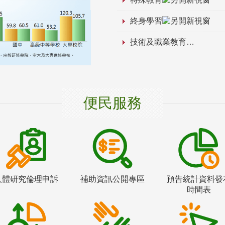
終身學習
技術及職業教育
便民服務
人體研究倫理申訴
補助資訊公開專區
預告統計資料發
時間表