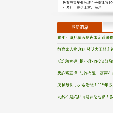
教育部青年發展署在全臺建置10
壯遊點，提供山林、海洋...
最新消息
青年壯遊點精選夏夜限定避暑提
教育家人物典範 發明大王林永
反詐騙宣導_楊小黎-假投資詐
反詐騙宣導_防詐有道，霹靂布
跨越限制，探索潛能！115年
高齡不是終點而是夢想起點！教