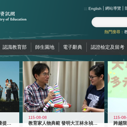
網站導覽
:::
English
熱門搜尋：
認識教育部
師生園地
電子辭典
認證檢定及留考
115-08-08
115-08
教育家人物典範 發明大王林永禎教授
青年壯遊點精選夏夜限定避暑提案 漫