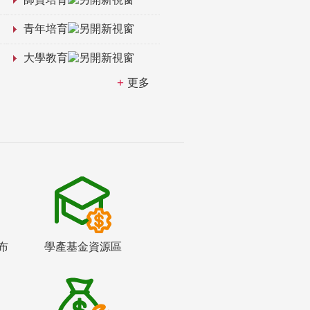
青年培育
大學教育
更多
布
學產基金資源區