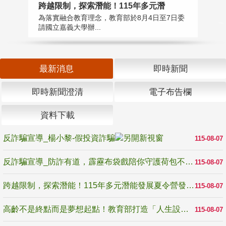
高
跨越限制，探索潛能！115年多元潛
教
為落實融合教育理念，教育部於8月4日至7日委
博
請國立嘉義大學辦...
最新消息
即時新聞
即時新聞澄清
電子布告欄
資料下載
反詐騙宣導_楊小黎-假投資詐騙
115-08-07
反詐騙宣導_防詐有道，霹靂布袋戲陪你守護荷包不受騙
115-08-07
跨越限制，探索潛能！115年多元潛能發展夏令營發掘生命無限可能
115-08-07
高齡不是終點而是夢想起點！教育部打造「人生設計夢工場」 參展第3屆高齡健康產業博覽會
115-08-07