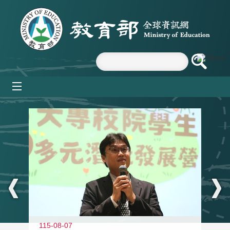
跳到主要內容區塊
mobile_menu
:::
11
115-08-07