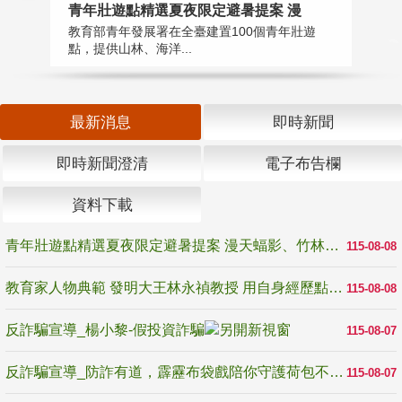
教
青年壯遊點精選夏夜限定避暑提案 漫
在
教育部青年發展署在全臺建置100個青年壯遊
譽
點，提供山林、海洋...
最新消息
即時新聞
即時新聞澄清
電子布告欄
資料下載
青年壯遊點精選夏夜限定避暑提案 漫天蝠影、竹林尋蛙、茶香夜觀 邀青年暮色出發
115-08-08
教育家人物典範 發明大王林永禎教授 用自身經歷點亮學生的路
115-08-08
反詐騙宣導_楊小黎-假投資詐騙
115-08-07
反詐騙宣導_防詐有道，霹靂布袋戲陪你守護荷包不受騙
115-08-07