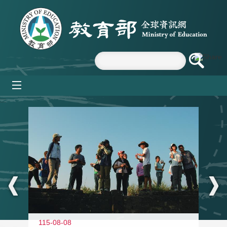
跳到主要內容區塊
mobile_menu
:::
11
115-08-08