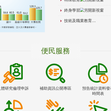
終身學習
技術及職業教育
便民服務
人體研究倫理申訴
補助資訊公開專區
預告統計資料發
時間表