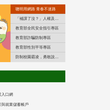
聰明用網路 青春不迷路
「補課了沒？」人權及轉型正義教育專區
教育部全民安全指引專區
教育部詐騙防制專區
教育部性別平等專區
防制校園霸凌，勇敢說出來！
習入口網
育與就業儲蓄帳戶