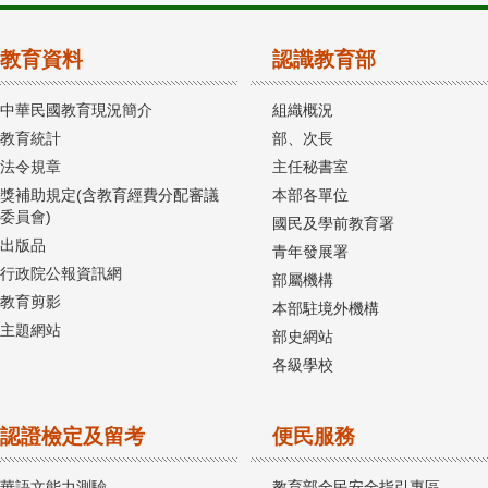
教育資料
認識教育部
中華民國教育現況簡介
組織概況
教育統計
部、次長
法令規章
主任秘書室
獎補助規定(含教育經費分配審議
本部各單位
委員會)
國民及學前教育署
出版品
青年發展署
行政院公報資訊網
部屬機構
教育剪影
本部駐境外機構
主題網站
部史網站
各級學校
認證檢定及留考
便民服務
華語文能力測驗
教育部全民安全指引專區