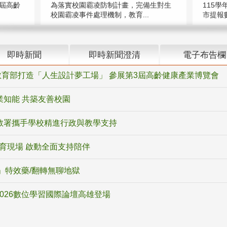
屆高齡
為落實校園霸凌防制計畫，完備生對生
115學
校園霸凌事件處理機制，教育...
市提報數
即時新聞
即時新聞澄清
電子布告欄
育部打造「人生設計夢工場」 參展第3屆高齡健康產業博覽會
業知能 共築友善校園
教署攜手學校精進行政與教學支持
教育現場 啟動全面支持陪伴
ox」特效藥/翻轉無聊地獄
2026數位學習國際論壇高雄登場