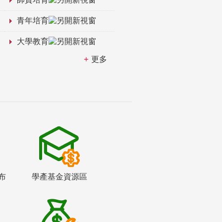
青年培育
大學教育
更多
布
學產基金資源區