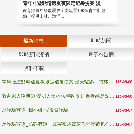
教
青年壯遊點精選夏夜限定避暑提案 漫
在
教育部青年發展署在全臺建置100個青年壯遊
譽
點，提供山林、海洋...
最新消息
即時新聞
即時新聞澄清
電子布告欄
資料下載
青年壯遊點精選夏夜限定避暑提案 漫天蝠影、竹林尋蛙、茶香夜觀 邀青年暮色出發
115-08-08
教育家人物典範 發明大王林永禎教授 用自身經歷點亮學生的路
115-08-08
反詐騙宣導_楊小黎-假投資詐騙
115-08-07
反詐騙宣導_防詐有道，霹靂布袋戲陪你守護荷包不受騙
115-08-07