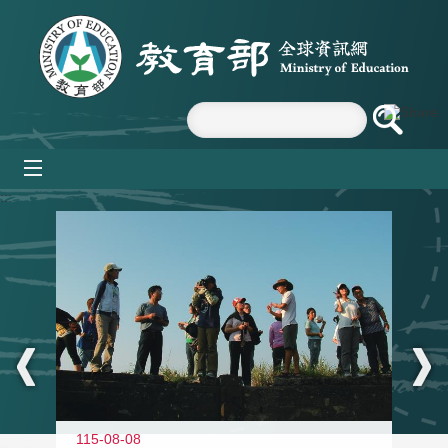
跳到主要內容區塊
mobile_menu
:::
11
115-08-08