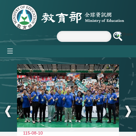
跳到主要內容區塊
mobile_menu
:::
115-08-10
11