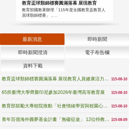
教育盃球類錦標賽圓滿落幕 展現教育
6
教育部國教署辦理「115年度全國教育盃教育人
「
員球類錦標賽」，...
首
最新消息
即時新聞
即時新聞澄清
電子布告欄
資料下載
教育盃球類錦標賽圓滿落幕 展現教育人員健康活力與團隊精神
115-08-10
65所臺灣大學齊聚印尼參加2026年臺灣高等教育展
115-08-10
教育部鼓勵大專校院推動「社會情緒學習與校園心理健康促進計畫」 培育校園「心」韌性
115-08-10
青年百億海外圓夢基金計畫「無礙征途」 12位特教與弱勢青年勇闖西班牙 跨越感官限制見證生命蛻變
115-08-09