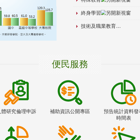
終身學習
技術及職業教育
便民服務
人體研究倫理申訴
補助資訊公開專區
預告統計資料發
時間表