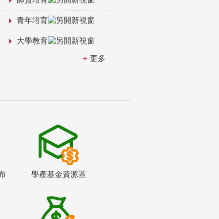
青年培育
大學教育
更多
布
學產基金資源區