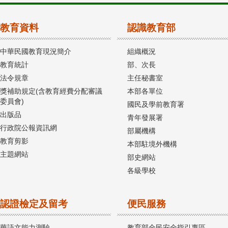
教育資料
認識教育部
中華民國教育現況簡介
組織概況
教育統計
部、次長
法令規章
主任秘書室
獎補助規定(含教育經費分配審議
本部各單位
委員會)
國民及學前教育署
出版品
青年發展署
行政院公報資訊網
部屬機構
教育剪影
本部駐境外機構
主題網站
部史網站
各級學校
認證檢定及留考
便民服務
華語文能力測驗
教育部全民安全指引專區