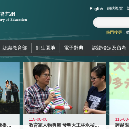
網站導覽
:::
English
熱門搜尋：
認識教育部
師生園地
電子辭典
認證檢定及留考
115-08-08
115-08
教育家人物典範 發明大王林永禎教授
青年壯遊點精選夏夜限定避暑提案 漫