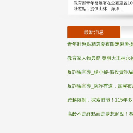
教育部青年發展署在全臺建置10
壯遊點，提供山林、海洋...
最新消息
青年壯遊點精選夏夜限定避暑提
教育家人物典範 發明大王林永
反詐騙宣導_楊小黎-假投資詐
反詐騙宣導_防詐有道，霹靂布
跨越限制，探索潛能！115年
高齡不是終點而是夢想起點！教