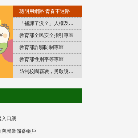
聰明用網路 青春不迷路
「補課了沒？」人權及轉型正義教育專區
教育部全民安全指引專區
教育部詐騙防制專區
教育部性別平等專區
防制校園霸凌，勇敢說出來！
習入口網
育與就業儲蓄帳戶