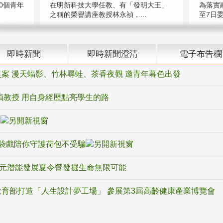
在明新科技大學任教、有「發明大王」
0個青年
為落實
之稱的榮譽講座教授林永禎，...
至7日委
即時新聞
即時新聞澄清
電子布告欄
案 漫天蝠影、竹林尋蛙、茶香夜觀 邀青年暮色出發
禎教授 用自身經歷點亮學生的路
騙
袋戲陪你守護荷包不受騙
多元潛能發展夏令營發掘生命無限可能
育部打造「人生設計夢工場」 參展第3屆高齡健康產業博覽會