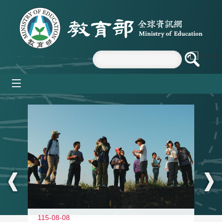
跳到主要內容區塊
mobile_menu
:::
11
115-08-08