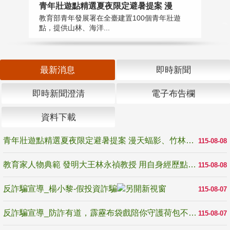
教
青年壯遊點精選夏夜限定避暑提案 漫
在
教育部青年發展署在全臺建置100個青年壯遊
譽
點，提供山林、海洋...
最新消息
即時新聞
即時新聞澄清
電子布告欄
資料下載
青年壯遊點精選夏夜限定避暑提案 漫天蝠影、竹林尋蛙、茶香夜觀 邀青年暮色出發
115-08-08
教育家人物典範 發明大王林永禎教授 用自身經歷點亮學生的路
115-08-08
反詐騙宣導_楊小黎-假投資詐騙
115-08-07
反詐騙宣導_防詐有道，霹靂布袋戲陪你守護荷包不受騙
115-08-07