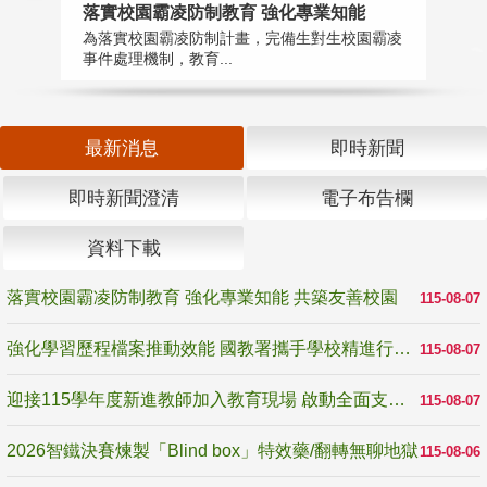
落實校園霸凌防制教育 強化專業知能
迎
為落實校園霸凌防制計畫，完備生對生校園霸凌
1
事件處理機制，教育...
數
最新消息
即時新聞
即時新聞澄清
電子布告欄
資料下載
落實校園霸凌防制教育 強化專業知能 共築友善校園
115-08-07
強化學習歷程檔案推動效能 國教署攜手學校精進行政與教學支持
115-08-07
迎接115學年度新進教師加入教育現場 啟動全面支持陪伴
115-08-07
2026智鐵決賽煉製「Blind box」特效藥/翻轉無聊地獄
115-08-06