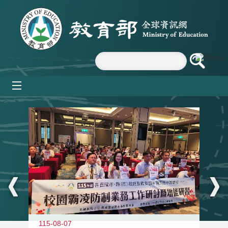
跳到主要內容區塊
mobile_menu
:::
115-08-07
11