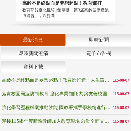
高齡不是終點而是夢想起點！教育部打
落
教育部於臺北世貿1館舉辦「第3屆高齡健康產業
為
博覽會」，以打造...
事
最新消息
即時新聞
即時新聞澄清
電子布告欄
資料下載
高齡不是終點而是夢想起點！教育部打造「人生設計夢工場」 參展第3屆高齡健康產業博覽會
115-08-07
落實校園霸凌防制教育 強化專業知能 共築友善校園
115-08-07
強化學習歷程檔案推動效能 國教署攜手學校精進行政與教學支持
115-08-07
迎接115學年度新進教師加入教育現場 啟動全面支持陪伴
115-08-07