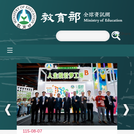
跳到主要內容區塊
mobile_menu
:::
115-08-07
11