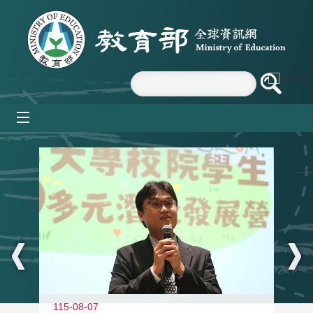
跳到主要內容區塊
mobile_menu
:::
11
115-08-07