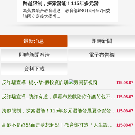
高
跨越限制，探索潛能！115年多元潛
教
為落實融合教育理念，教育部於8月4日至7日委
博
請國立嘉義大學辦...
最新消息
即時新聞
即時新聞澄清
電子布告欄
資料下載
反詐騙宣導_楊小黎-假投資詐騙
115-08-07
反詐騙宣導_防詐有道，霹靂布袋戲陪你守護荷包不受騙
115-08-07
跨越限制，探索潛能！115年多元潛能發展夏令營發掘生命無限可能
115-08-07
高齡不是終點而是夢想起點！教育部打造「人生設計夢工場」 參展第3屆高齡健康產業博覽會
115-08-07