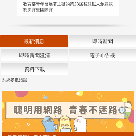
匯
教育部青年發展署主辦的第23屆智慧鐵人創意競
賽決賽暨國際賽，...
教
「
最新消息
即時新聞
即時新聞澄清
電子布告欄
資料下載
系統參數錯誤