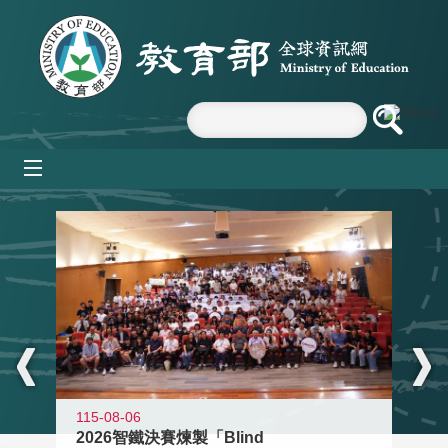
跳到主要內容區塊
mobile_menu
:::
115-08-06
2026智鐵決賽煉製「Blind
11