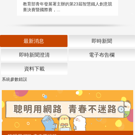
匯
教育部青年發展署主辦的第23屆智慧鐵人創意競
賽決賽暨國際賽，...
教
「
最新消息
即時新聞
即時新聞澄清
電子布告欄
資料下載
系統參數錯誤