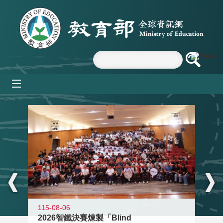
跳到主要內容區塊
mobile_menu
:::
115-08-06
2026智鐵決賽煉製「Blind
11