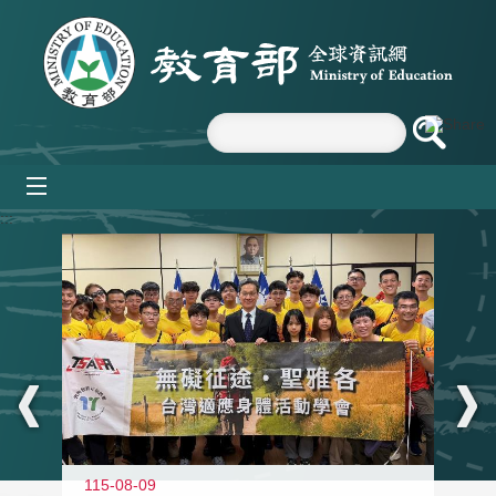
跳到主要內容區塊
mobile_menu
:::
115-08-09
11