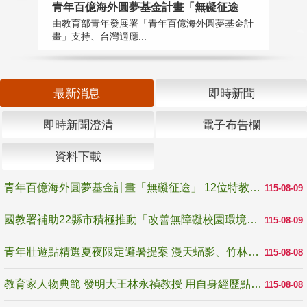
青年百億海外圓夢基金計畫「無礙征途
國
由教育部青年發展署「青年百億海外圓夢基金計
無
畫」支持、台灣適應...
是
最新消息
即時新聞
即時新聞澄清
電子布告欄
資料下載
青年百億海外圓夢基金計畫「無礙征途」 12位特教與弱勢青年勇闖西班牙 跨越感官限制見證生命蛻變
115-08-09
國教署補助22縣市積極推動「改善無障礙校園環境計畫」 打造友善、安全、無礙學習空間
115-08-09
青年壯遊點精選夏夜限定避暑提案 漫天蝠影、竹林尋蛙、茶香夜觀 邀青年暮色出發
115-08-08
教育家人物典範 發明大王林永禎教授 用自身經歷點亮學生的路
115-08-08