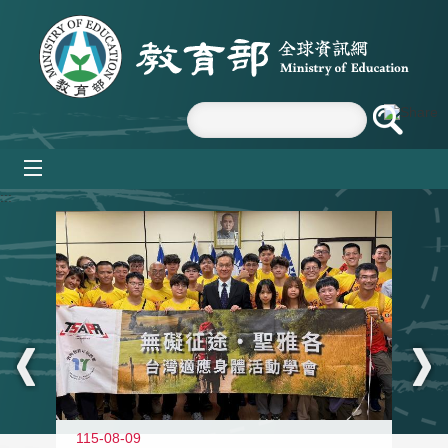
跳到主要內容區塊
mobile_menu
:::
115-08-09
11