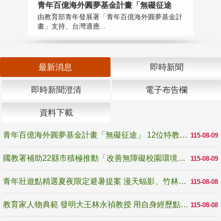
青年百億海外圓夢基金計畫「無礙征途
國
由教育部青年發展署「青年百億海外圓夢基金計
無
畫」支持、台灣適應...
是
最新消息
即時新聞
即時新聞澄清
電子布告欄
資料下載
青年百億海外圓夢基金計畫「無礙征途」 12位特教與弱勢青年勇闖西班牙 跨越感官限制見證生命蛻變
115-08-09
國教署補助22縣市積極推動「改善無障礙校園環境計畫」 打造友善、安全、無礙學習空間
115-08-09
青年壯遊點精選夏夜限定避暑提案 漫天蝠影、竹林尋蛙、茶香夜觀 邀青年暮色出發
115-08-08
教育家人物典範 發明大王林永禎教授 用自身經歷點亮學生的路
115-08-08