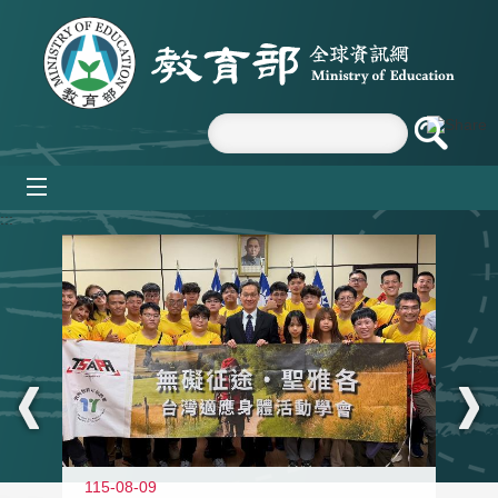
跳到主要內容區塊
mobile_menu
:::
115-08-09
11