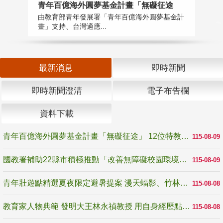
青年百億海外圓夢基金計畫「無礙征途
國
由教育部青年發展署「青年百億海外圓夢基金計
無
畫」支持、台灣適應...
是
最新消息
即時新聞
即時新聞澄清
電子布告欄
資料下載
青年百億海外圓夢基金計畫「無礙征途」 12位特教與弱勢青年勇闖西班牙 跨越感官限制見證生命蛻變
115-08-09
國教署補助22縣市積極推動「改善無障礙校園環境計畫」 打造友善、安全、無礙學習空間
115-08-09
青年壯遊點精選夏夜限定避暑提案 漫天蝠影、竹林尋蛙、茶香夜觀 邀青年暮色出發
115-08-08
教育家人物典範 發明大王林永禎教授 用自身經歷點亮學生的路
115-08-08