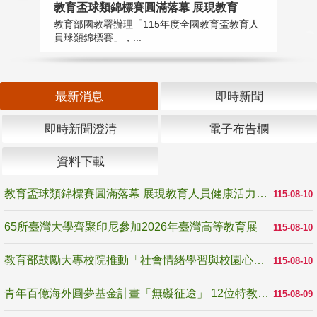
教育盃球類錦標賽圓滿落幕 展現教育
6
教育部國教署辦理「115年度全國教育盃教育人
「
員球類錦標賽」，...
首
最新消息
即時新聞
即時新聞澄清
電子布告欄
資料下載
教育盃球類錦標賽圓滿落幕 展現教育人員健康活力與團隊精神
115-08-10
65所臺灣大學齊聚印尼參加2026年臺灣高等教育展
115-08-10
教育部鼓勵大專校院推動「社會情緒學習與校園心理健康促進計畫」 培育校園「心」韌性
115-08-10
青年百億海外圓夢基金計畫「無礙征途」 12位特教與弱勢青年勇闖西班牙 跨越感官限制見證生命蛻變
115-08-09