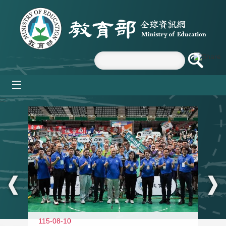
跳到主要內容區塊
mobile_menu
:::
115-08-10
11