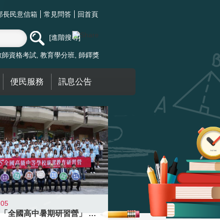
部長民意信箱
常見問答
回首頁
進階搜尋
教師資格考試
教育學分班
師鐸獎
便民服務
訊息公告
-05
國教署「全國高中暑期研習營」 以多