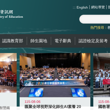
網站導覽
:::
English
熱門搜尋：
認識教育部
師生園地
電子辭典
認證檢定及留考
115-08-06
115-08
匯聚全球視野深化師生AI素養 20
智慧鐵