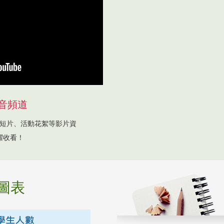
音頻道
短片、活動花絮等影片資
躍收看！
圖表