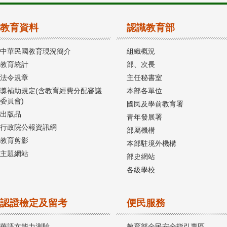
教育資料
認識教育部
中華民國教育現況簡介
組織概況
教育統計
部、次長
法令規章
主任秘書室
獎補助規定(含教育經費分配審議
本部各單位
委員會)
國民及學前教育署
出版品
青年發展署
行政院公報資訊網
部屬機構
教育剪影
本部駐境外機構
主題網站
部史網站
各級學校
認證檢定及留考
便民服務
華語文能力測驗
教育部全民安全指引專區