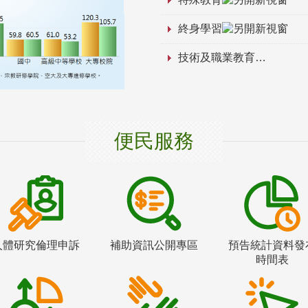
終身學習
技術及職業教育
便民服務
人體研究倫理申訴
補助資訊公開專區
預告統計資料發
時間表