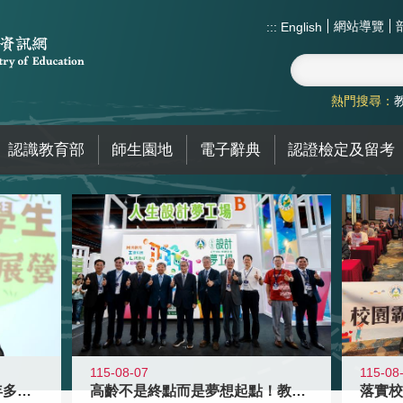
網站導覽
:::
English
熱門搜尋：
認識教育部
師生園地
電子辭典
認證檢定及留考
115-08-07
115-08
高齡不是終點而是夢想起點！教育部打
跨越限制，探索潛能！115年多元潛