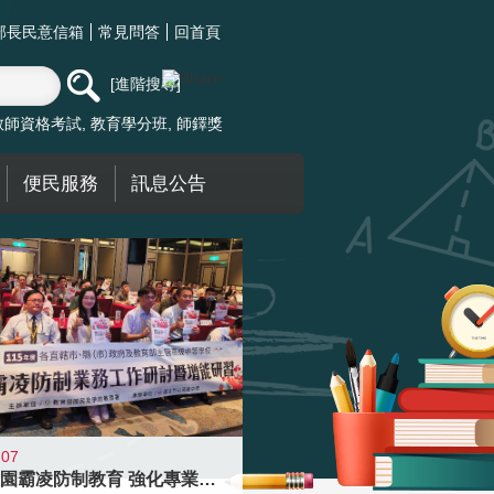
部長民意信箱
常見問答
回首頁
進階搜尋
教師資格考試
教育學分班
師鐸獎
便民服務
訊息公告
-07
落實校園霸凌防制教育 強化專業知能