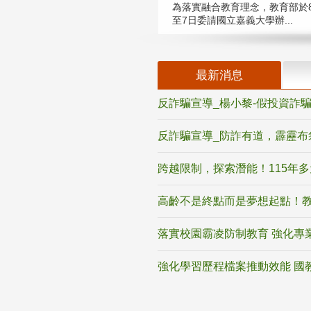
為落實融合教育理念，教育部於8
至7日委請國立嘉義大學辦...
最新消息
反詐騙宣導_楊小黎-假投資詐
反詐騙宣導_防詐有道，霹靂布
跨越限制，探索潛能！115年
高齡不是終點而是夢想起點！教
落實校園霸凌防制教育 強化專
強化學習歷程檔案推動效能 國