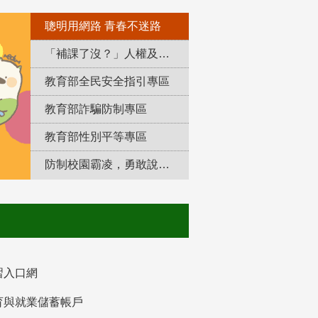
聰明用網路 青春不迷路
「補課了沒？」人權及轉型正義教育專區
教育部全民安全指引專區
教育部詐騙防制專區
教育部性別平等專區
防制校園霸凌，勇敢說出來！
習入口網
育與就業儲蓄帳戶