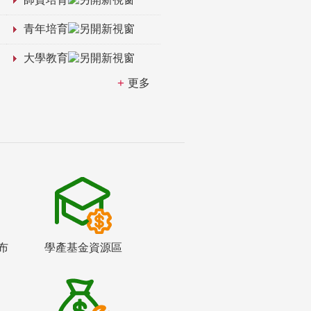
青年培育
大學教育
更多
布
學產基金資源區